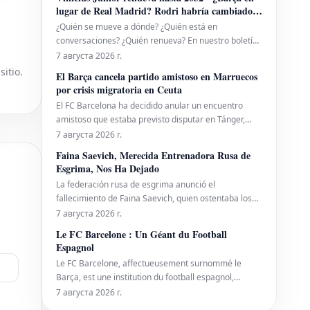
regreso, y las especulaciones sobre su participación
lugar de Real Madrid? Rodri habría cambiado
en la Semana 1 ya están circulando.
de opinión
¿Quién se mueve a dónde? ¿Quién está en
conversaciones? ¿Quién renueva? En nuestro boletín
de transferencias, te mantenemos al día.
7 августа 2026 г.
sitio.
El Barça cancela partido amistoso en Marruecos
por crisis migratoria en Ceuta
El FC Barcelona ha decidido anular un encuentro
amistoso que estaba previsto disputar en Tánger,
Marruecos, el próximo 15 de agosto. El rival para
7 августа 2026 г.
este partido aún no había sido revelado. La
Faina Saevich, Merecida Entrenadora Rusa de
cancelación se produce como consecuencia de la
Esgrima, Nos Ha Dejado
actual crisis migratoria y los lamentables
La federación rusa de esgrima anunció el
acontecimiento
fallecimiento de Faina Saevich, quien ostentaba los
títulos de Merecida Entrenadora de Rusia y Merecida
7 августа 2026 г.
Trabajadora de la Cultura Física de la Federación
Le FC Barcelone : Un Géant du Football
Rusa. La triste noticia fue compartida a través de la
Espagnol
red social "VKontakte". Saevich falleció e
Le FC Barcelone, affectueusement surnommé le
Barça, est une institution du football espagnol,
fondée en 1899. Originaire de Catalogne, cette
7 августа 2026 г.
équipe prestigieuse, connue sous le nom de