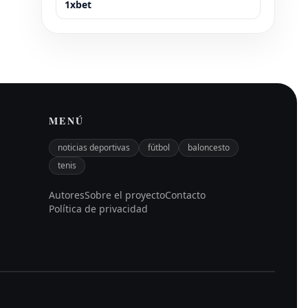
1xbet
MENÚ
noticias deportivas
fútbol
baloncesto
tenis
Autores
Sobre el proyecto
Contacto
Política de privacidad