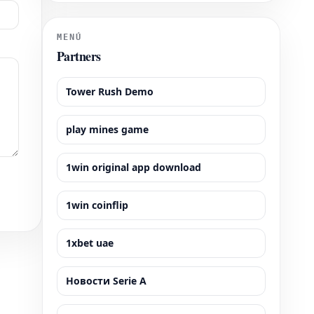
Blaugrana, dispute ses matchs à domicile dans
l'emblématique Camp Nou, un stade d'une capacité
impressionnante
MENÚ
Partners
Tower Rush Demo
play mines game
1win original app download
1win coinflip
1xbet uae
Новости Serie A