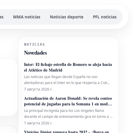
as
MMA noticias
Noticias deporte
PFL noticias
NOTICIAS
Novedades
Inter: El fichaje estrella de Romero se aleja hacia
el Atlético de Madrid
Las noticias que llegan desde España no son
alentadoras para el Inter en lo que respecta a Cuti
Romero. La posibilidad de que el defensor argentino
7 августа 2026 г.
se una al club neroazzurro se desvanece, con el
Actualización de Aaron Donald: Se revela conteo
Atlético de Madrid emergiendo como el principal
potencial de jugadas para la Semana 1 en medio
candidato para hacerse con sus servicios. La di
de rumores de los Rams
La principal incógnita para los Los Angeles Rams
durante el campo de entrenamiento gira en torno a si
Aaron Donald saldrá de su retiro para unirse al
7 августа 2026 г.
equipo. La expectativa es alta en cuanto a su posible
Vinícius Júnior renueva hasta 2032 - ¿Barça en