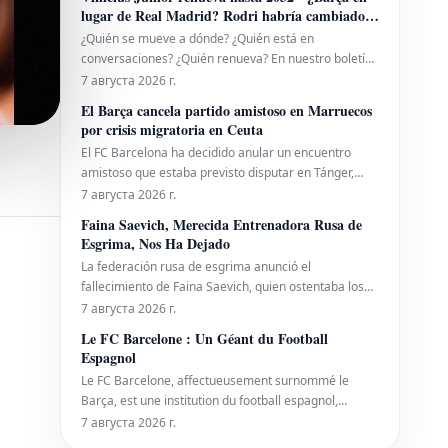
regreso, y las especulaciones sobre su participación
lugar de Real Madrid? Rodri habría cambiado
en la Semana 1 ya están circulando.
de opinión
¿Quién se mueve a dónde? ¿Quién está en
conversaciones? ¿Quién renueva? En nuestro boletín
de transferencias, te mantenemos al día.
7 августа 2026 г.
El Barça cancela partido amistoso en Marruecos
por crisis migratoria en Ceuta
El FC Barcelona ha decidido anular un encuentro
amistoso que estaba previsto disputar en Tánger,
Marruecos, el próximo 15 de agosto. El rival para
7 августа 2026 г.
este partido aún no había sido revelado. La
Faina Saevich, Merecida Entrenadora Rusa de
cancelación se produce como consecuencia de la
Esgrima, Nos Ha Dejado
actual crisis migratoria y los lamentables
La federación rusa de esgrima anunció el
acontecimiento
fallecimiento de Faina Saevich, quien ostentaba los
títulos de Merecida Entrenadora de Rusia y Merecida
7 августа 2026 г.
Trabajadora de la Cultura Física de la Federación
Le FC Barcelone : Un Géant du Football
Rusa. La triste noticia fue compartida a través de la
Espagnol
red social "VKontakte". Saevich falleció e
Le FC Barcelone, affectueusement surnommé le
Barça, est une institution du football espagnol,
fondée en 1899. Originaire de Catalogne, cette
7 августа 2026 г.
équipe prestigieuse, connue sous le nom de