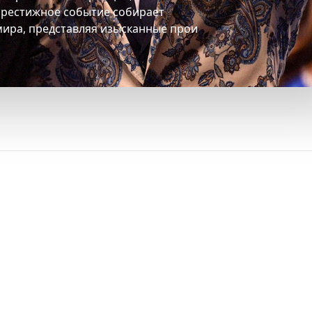
 престижное событие собирает
мира, представляя изысканные прои