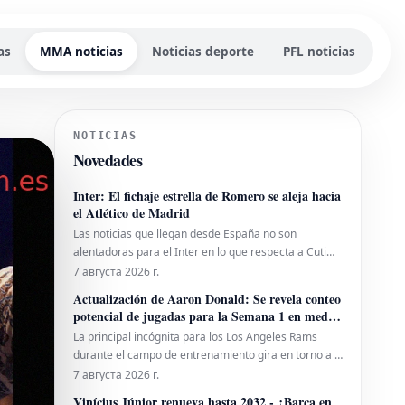
as
MMA noticias
Noticias deporte
PFL noticias
NOTICIAS
Novedades
Inter: El fichaje estrella de Romero se aleja hacia
el Atlético de Madrid
Las noticias que llegan desde España no son
alentadoras para el Inter en lo que respecta a Cuti
Romero. La posibilidad de que el defensor argentino
7 августа 2026 г.
se una al club neroazzurro se desvanece, con el
Actualización de Aaron Donald: Se revela conteo
Atlético de Madrid emergiendo como el principal
potencial de jugadas para la Semana 1 en medio
candidato para hacerse con sus servicios. La di
de rumores de los Rams
La principal incógnita para los Los Angeles Rams
durante el campo de entrenamiento gira en torno a si
Aaron Donald saldrá de su retiro para unirse al
7 августа 2026 г.
equipo. La expectativa es alta en cuanto a su posible
Vinícius Júnior renueva hasta 2032 - ¿Barça en