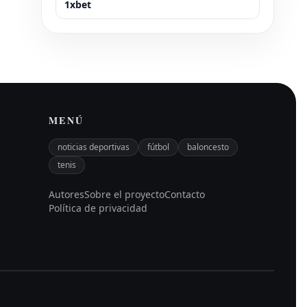
1xbet
MENÚ
noticias deportivas
fútbol
baloncesto
tenis
Autores
Sobre el proyecto
Contacto
Política de privacidad