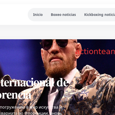
Inicio
Boxeo noticias
Kickboxing notici
ternacional de
orencia
 погружению в мир искусства и
квариата во Флоренции, вновь