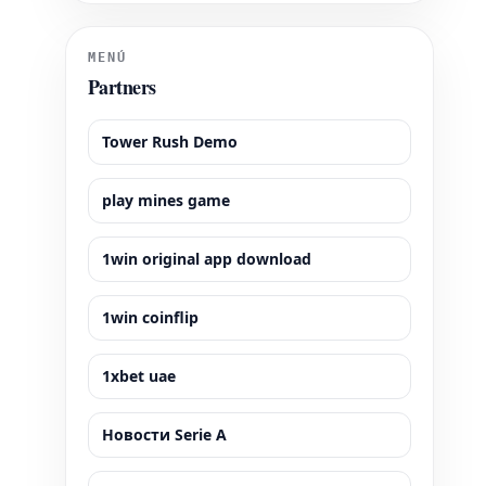
Blaugrana, dispute ses matchs à domicile dans
l'emblématique Camp Nou, un stade d'une capacité
impressionnante
MENÚ
Partners
Tower Rush Demo
play mines game
1win original app download
1win coinflip
1xbet uae
Новости Serie A