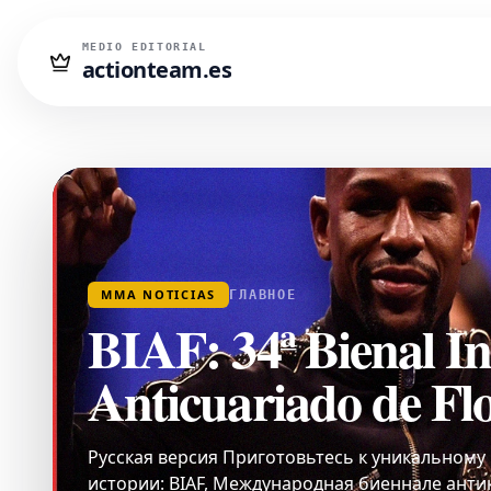
MEDIO EDITORIAL
actionteam.es
MMA NOTICIAS
ГЛАВНОЕ
BIAF: 34ª Bienal In
Anticuariado de Fl
Русская версия Приготовьтесь к уникальному
истории: BIAF, Международная биеннале анти