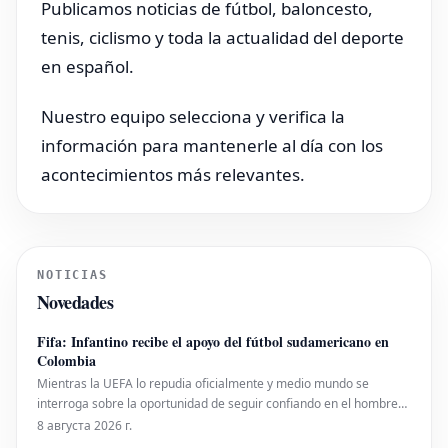
Publicamos noticias de fútbol, baloncesto,
tenis, ciclismo y toda la actualidad del deporte
en español.
Nuestro equipo selecciona y verifica la
información para mantenerle al día con los
acontecimientos más relevantes.
NOTICIAS
Novedades
Fifa: Infantino recibe el apoyo del fútbol sudamericano en
Colombia
Mientras la UEFA lo repudia oficialmente y medio mundo se
interroga sobre la oportunidad de seguir confiando en el hombre
que busca privatizar los Mundiales de fútbol, Gianni Infantino,
8 августа 2026 г.
presidente de la Fifa, continúa cosechando muestras de apoyo del