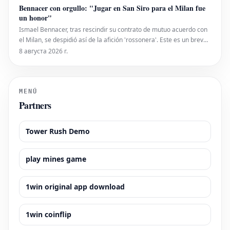
declaraciones sobre el 'diez' portugués: "¿De
Bennacer con orgullo: "Jugar en San Siro para el Milan fue
un honor"
Ismael Bennacer, tras rescindir su contrato de mutuo acuerdo con
el Milan, se despidió así de la afición 'rossonera'. Este es un breve
extracto del extenso y emotivo mensaje que el argelino publicó en
8 августа 2026 г.
su perfil de Instagram: "Ganar el Scudetto con esta camiseta
quedará para siempre como uno de l
MENÚ
Partners
Tower Rush Demo
play mines game
1win original app download
1win coinflip