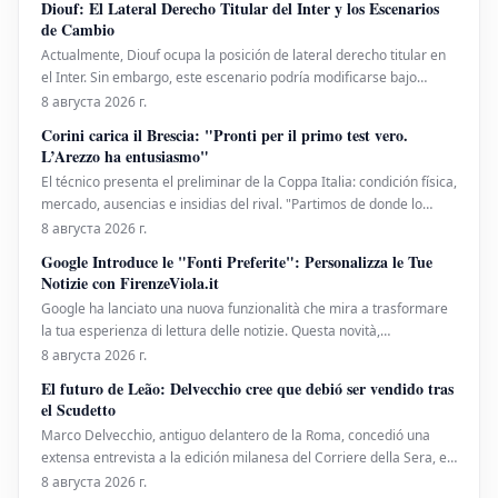
Diouf: El Lateral Derecho Titular del Inter y los Escenarios
fútbol sudamericano, enviando un me
de Cambio
Actualmente, Diouf ocupa la posición de lateral derecho titular en
el Inter. Sin embargo, este escenario podría modificarse bajo
ciertas circunstancias. En espera de la llegada de un nuevo
8 августа 2026 г.
refuerzo para esa zona del campo, el técnico Chivu ha definido la
Corini carica il Brescia: "Pronti per il primo test vero.
alineación de la banda derecha con
L’Arezzo ha entusiasmo"
El técnico presenta el preliminar de la Coppa Italia: condición física,
mercado, ausencias e insidias del rival. "Partimos de donde lo
dejamos". En la víspera del primer compromiso oficial de la
8 августа 2026 г.
temporada, Eugenio Corini se re
Google Introduce le "Fonti Preferite": Personalizza le Tue
Notizie con FirenzeViola.it
Google ha lanciato una nuova funzionalità che mira a trasformare
la tua esperienza di lettura delle notizie. Questa novità,
denominata "Fonti preferite", ti consente di selezionare
8 августа 2026 г.
direttamente i siti web che desideri vedere apparire con maggiore
El futuro de Leão: Delvecchio cree que debió ser vendido tras
frequenza nei tuoi risultati di ricerca. Si
el Scudetto
Marco Delvecchio, antiguo delantero de la Roma, concedió una
extensa entrevista a la edición milanesa del Corriere della Sera, en
la que se refirió a Rafael Leão. Aquí hay un breve extracto de sus
8 августа 2026 г.